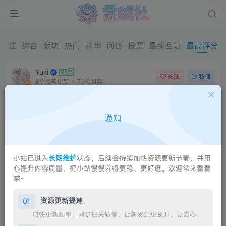
关注
综合
版块
热门
精华
问答
投票
最新回复
最高评分
Yuki
关注
私信
8个月前更新
70次阅读
通知
小站已进入
长期维护
状态，后续会持续加快资源更新节奏，并用
心提升内容质量，把小站慢慢养得更稳、更好逛。欢迎常来看看
喵~
【规范】综合资源区上传规范-试行-第1版
资源更新提速
01
最后更新日期：2025年12月10日为了维护综合资源区的内容质
加快更新频率，同步把关质量，让新资源更及时、更省心。
量，给所有成员提供一个整洁、高效、可持续的资源分享环境，