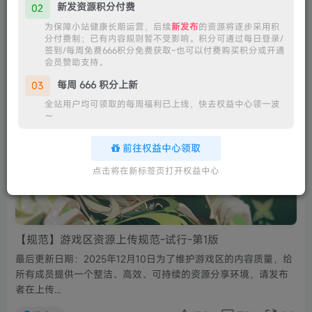
请发布者在...
新发资源积分付费
02
为保障小站健康长期运营，后续
新发布
的资源将逐步采用积
综合资源
5
回复
分享
分付费制；已有内容规则暂不受影响。积分可通过每日登录/
签到/每周免费666积分免费获取~也可以付费购买积分或开通
会员赞助支持。
Yuki
关注
私信
每周 666 积分上新
03
8个月前更新
72次阅读
全站用户均可领取的每周福利已上线，快去权益中心领一波
～
前往权益中心领取
点击将在新标签页打开权益中心
【规范】游戏区资源上传规范-试行-第1版
最后更新日期：2025年12月10日为了维护游戏区的内容质量，给
所有成员提供一个整洁、高效、可持续的资源分享环境，请发布
者在上传...