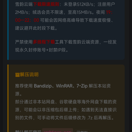
雪韵云端
下载限速规则
：未登录512KB/s；注册用户
2MB/s；绒选会员不限速，至高15MB/s。夜间
19：
00--22：00
可能会因网络高峰导致下载速度极慢、
建议避开此时段下载。
严禁使用
多线程下载
工具下载雪韵云端资源，一经发
现永久封停账号+封禁IP段。
解压说明
推荐使用
Bandizip、WinRAR、7-Zip
解压本站资
源。
部分通过非本站网盘、谷歌硬盘等海外网盘下载的资
源，可能会以非压缩包后缀上传；如遇到无法直接识
别的文件，可手动将文件后缀修改为 .7z 后再解压。