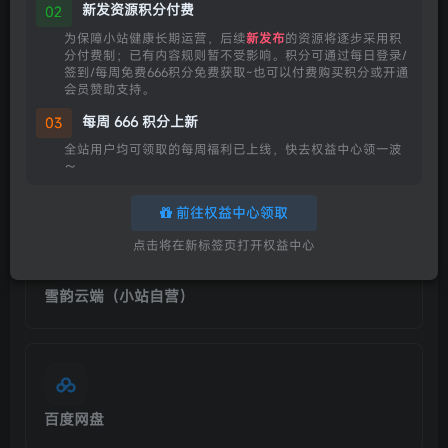
新发资源积分付费
02
为保障小站健康长期运营，后续
新发布
的资源将逐步采用积
附件直接下载
分付费制；已有内容规则暂不受影响。积分可通过每日登录/
签到/每周免费666积分免费获取~也可以付费购买积分或开通
会员赞助支持。
每周 666 积分上新
03
全站用户均可领取的每周福利已上线，快去权益中心领一波
～
直链直接下载
前往权益中心领取
点击将在新标签页打开权益中心
雪韵云端（小站自营）
百度网盘