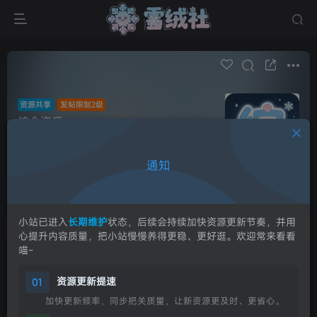
资源共享
发帖限制2级
综合资源
帖子 1
关注 2
综合资源分享专区。可分享各类资源。
通知
超级版主
申请版主
发布
小站已进入
长期维护
状态，后续会持续加快资源更新节奏，并用
心提升内容质量，把小站慢慢养得更稳、更好逛。欢迎常来看看
喵~
全部
最新发布
最新回复
热门
精华
资源更新提速
01
Yuki
加快更新频率，同步把关质量，让新资源更及时、更省心。
【规范】综合资源区上传规范-试行-第1版