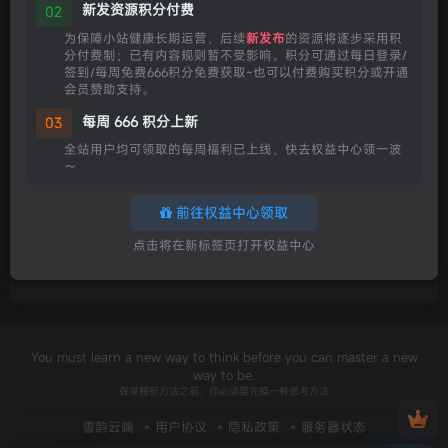
新发资源积分付费
02
70
0
5
8个月前发布
为保障小站健康长期运营，后续
新发布
的资源将逐步采用积
分付费制；已有内容规则暂不受影响。积分可通过每日登录/
签到/每周免费666积分免费获取~也可以付费购买积分或开通
会员赞助支持。
每周 666 积分上新
03
全站用户均可领取的每周福利已上线，快去权益中心领一波
～
前往权益中心领取
点击将在新标签页打开权益中心
You must learn a new way to think before you can master a new
way to be.
在掌握新方法之前，你必须要先换一种思考方法
雪韵云端
用户协议
隐私政策
服务器状态