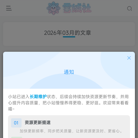
2026年03月的文章
【SLG/精翻汉化】ぐるぐる痴漢電車/
轮回痴汉电车 Ver1.11 旋律中的无奈
@zodgame精翻汉化步兵版
通知
深夜部
游戏
# R18
# SLG
【501.7MB】
4个月前
2
小站已进入
长期维护
状态，后续会持续加快资源更新节奏，并用
心提升内容质量，把小站慢慢养得更稳、更好逛。欢迎常来看看
喵~
资源更新提速
01
加快更新频率，同步把关质量，让新资源更及时、更省心。