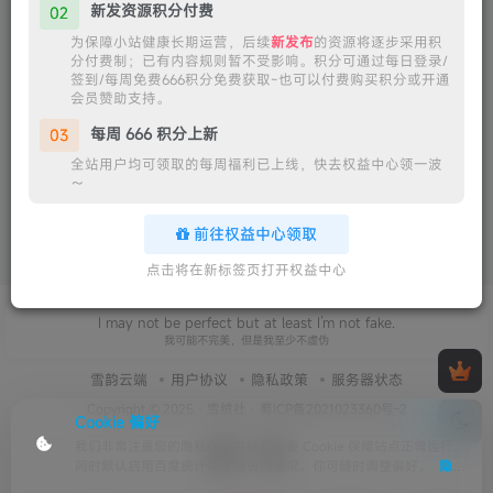
新发资源积分付费
02
为保障小站健康长期运营，后续
新发布
的资源将逐步采用积
分付费制；已有内容规则暂不受影响。积分可通过每日登录/
签到/每周免费666积分免费获取~也可以付费购买积分或开通
会员赞助支持。
每周 666 积分上新
03
全站用户均可领取的每周福利已上线，快去权益中心领一波
～
前往权益中心领取
点击将在新标签页打开权益中心
I may not be perfect but at least I’m not fake.
我可能不完美，但是我至少不虚伪
雪韵云端
用户协议
隐私政策
服务器状态
Copyright © 2025 ·
雪绒社
·
蜀ICP备2021023360号-2
Cookie 偏好
我们非常注重您的隐私保护并使用必要 Cookie 保障站点正常运行；
同时默认启用百度统计以了解访问情况。你可随时调整偏好。
隐私
政策