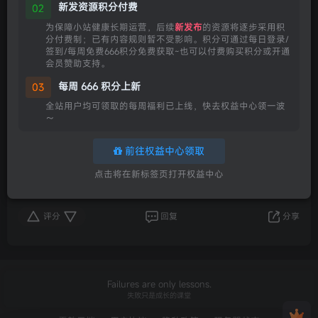
新发资源积分付费
02
为保障小站健康长期运营，后续
新发布
的资源将逐步采用积
分付费制；已有内容规则暂不受影响。积分可通过每日登录/
签到/每周免费666积分免费获取~也可以付费购买积分或开通
会员赞助支持。
每周 666 积分上新
03
全站用户均可领取的每周福利已上线，快去权益中心领一波
～
【规范】游戏区资源上传规范-试行-第1版
前往权益中心领取
最后更新日期：2025年12月10日为了维护游戏区的内容质量，给
点击将在新标签页打开权益中心
所有成员提供一个整洁、高效、可持续的资源分享环境，请发布
者在上传...
评分
回复
分享
Failures are only lessons.
失败只是成长的课堂