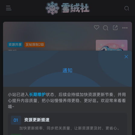
资源共享
发帖限制2级
游戏
帖子 1
关注 3
游戏资源专区
通知
超级版主
申请版主
发布
小站已进入
长期维护
状态，后续会持续加快资源更新节奏，并用
心提升内容质量，把小站慢慢养得更稳、更好逛。欢迎常来看看
喵~
全部
最新发布
最新回复
热门
精华
资源更新提速
01
Yuki
关注
私信
加快更新频率，同步把关质量，让新资源更及时、更省心。
8个月前更新
72次阅读