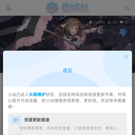
2.6W+
60
13
通知
关注
私信
Yuki
小站已进入
长期维护
状态，后续会持续加快资源更新节奏，并用
心提升内容质量，把小站慢慢养得更稳、更好逛。欢迎常来看看
社长
四川省内江市
管理员
超级版主
喵~
OvoYukiii
资源更新提速
01
加快更新频率，同步把关质量，让新资源更及时、更省心。
文章
14
商品
1
收藏
0
评论
5
版块
4
帖子
4
粉丝
13