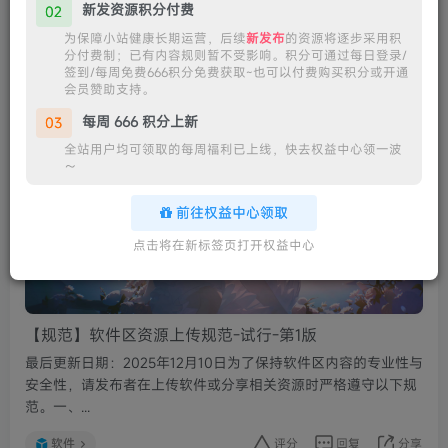
新发资源积分付费
02
为保障小站健康长期运营，后续
新发布
的资源将逐步采用积
发布
排序
4
分付费制；已有内容规则暂不受影响。积分可通过每日登录/
签到/每周免费666积分免费获取~也可以付费购买积分或开通
会员赞助支持。
Yuki
关注
私信
8个月前更新
66次阅读
每周 666 积分上新
03
全站用户均可领取的每周福利已上线，快去权益中心领一波
～
前往权益中心领取
点击将在新标签页打开权益中心
【规范】软件区资源上传规范-试行-第1版
最后更新日期：2025年12月10日为了保持软件区内容的专业性与
安全性，请发布者在上传软件或分享相关资源时严格遵守以下规
范。一、...
软件
评分
回复
分享