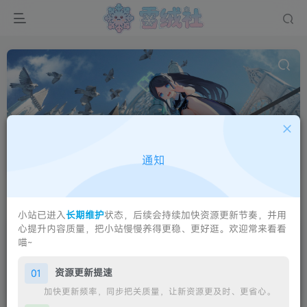
无职转生
共1篇
通知
轻小说《无职转生～到了异世界就拿出真本事～》及其改编动画。
排序
更新
浏览
点赞
评论
小站已进入
长期维护
状态，后续会持续加快资源更新节奏，并用
心提升内容质量，把小站慢慢养得更稳、更好逛。欢迎常来看看
2026年7月夏番神仙打架！《死神》最
喵~
终章×《攻壳》重制×《无职》第三
季，今夏最全追番指南
近70部新番登
动漫资讯
资源更新提速
01
场，这个夏天神仙打架！
32天前
0
加快更新频率，同步把关质量，让新资源更及时、更省心。