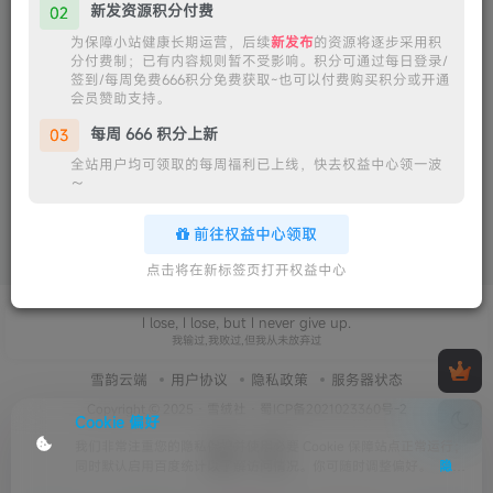
新发资源积分付费
02
为保障小站健康长期运营，后续
新发布
的资源将逐步采用积
分付费制；已有内容规则暂不受影响。积分可通过每日登录/
签到/每周免费666积分免费获取~也可以付费购买积分或开通
会员赞助支持。
每周 666 积分上新
03
全站用户均可领取的每周福利已上线，快去权益中心领一波
～
前往权益中心领取
点击将在新标签页打开权益中心
I lose, I lose, but I never give up.
我输过,我败过,但我从未放弃过
雪韵云端
用户协议
隐私政策
服务器状态
Copyright © 2025 ·
雪绒社
·
蜀ICP备2021023360号-2
Cookie 偏好
我们非常注重您的隐私保护并使用必要 Cookie 保障站点正常运行；
同时默认启用百度统计以了解访问情况。你可随时调整偏好。
隐私
政策