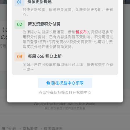
资源更新提速
01
加快更新频率，同步把关质量，让新资源更及时、更省
心。
新发资源积分付费
02
化】【ごんごろごん】电车中
为保障小站健康长期运营，后续
新发布
的资源将逐步采
の淫魔【4.2GB】
用积分付费制；已有内容规则暂不受影响。积分可通过
每日登录/签到/每周免费666积分免费获取~也可以付费
游戏介绍被突然出现的淫魔引导，开始对憧憬的那位女孩实施痴○在电车上遇见的，憧憬的美少女。我平时只是看着她的样子，但终于忍不住触碰了她的身体。那天晚上，被出现的淫魔（萨库拉斯）蛊惑，...
购买积分或开通会员赞助支持。
每周 666 积分上新
03
44
560
3
全站用户均可领取的每周福利已上线，快去权益中心领
一波～
前往权益中心领取
点击将在新标签页打开权益中心
We are the tender love in the world.
我们都在被这个世界温柔的爱着
用户协议
隐私政策
服务器状态