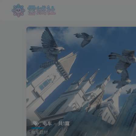
电车
共1篇
电车题材