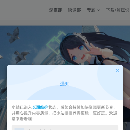
深夜部
映像部
专题
下载/解压说
通知
小站已进入
长期维护
状态，后续会持续加快资源更新节奏，
并用心提升内容质量，把小站慢慢养得更稳、更好逛。欢迎
常来看看喵~