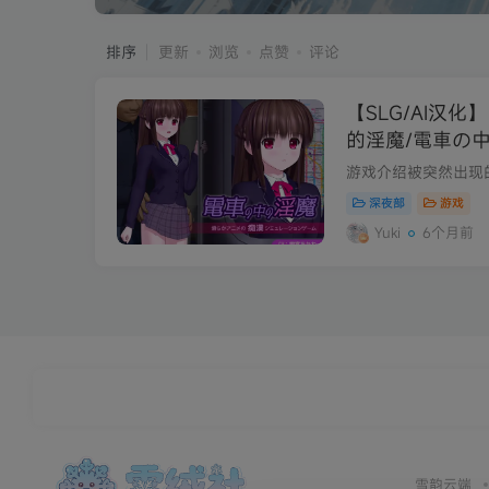
排序
更新
浏览
点赞
评论
【SLG/AI汉
的淫魔/電車の中
深夜部
游戏
Yuki
6个月前
雪韵云端