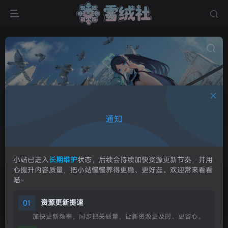
新游推荐
共2篇
通知
新发售游戏的推荐与资讯介绍。
排序
更新
浏览
点赞
评论
小站已进入
长期维护
状态，后续会持续加快资源更新节奏，并用
心提升内容质量，把小站慢慢养得更稳、更好逛。欢迎常来看看
碧蓝幻想 Relink 无尽黄昏 — 这才是老
喵~
骑空士等的「完全版」！
2026年7月9
日发售 | M站84分 18家媒体全好评 | 召
游戏资讯
资源更新提速
01
唤石系统实装、6位新角色、单人
26天前
0
Rogue-lite模式
加快更新频率，同步把关质量，让新资源更及时、更省心。