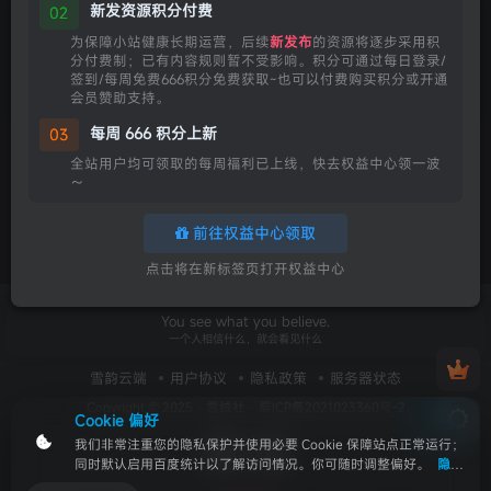
新发资源积分付费
02
2026年7月新游速递｜节奏天国重磅回
归，斯普拉遁PVE新篇来袭！
为保障小站健康长期运营，后续
新发布
的资源将逐步采用积
分付费制；已有内容规则暂不受影响。积分可通过每日登录/
游戏资讯
签到/每周免费666积分免费获取~也可以付费购买积分或开通
会员赞助支持。
30天前
0
每周 666 积分上新
03
全站用户均可领取的每周福利已上线，快去权益中心领一波
～
前往权益中心领取
点击将在新标签页打开权益中心
You see what you believe.
一个人相信什么，就会看见什么
雪韵云端
用户协议
隐私政策
服务器状态
Copyright © 2025 ·
雪绒社
·
蜀ICP备2021023360号-2
Cookie 偏好
我们非常注重您的隐私保护并使用必要 Cookie 保障站点正常运行；
同时默认启用百度统计以了解访问情况。你可随时调整偏好。
隐私
政策