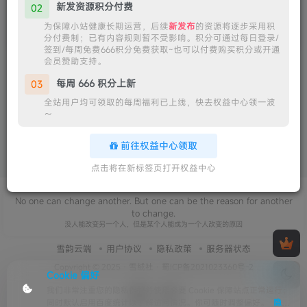
新发资源积分付费
02
写真
为保障小站健康长期运营，后续
新发布
的资源将逐步采用积
35天前
0
分付费制；已有内容规则暂不受影响。积分可通过每日登录/
签到/每周免费666积分免费获取~也可以付费购买积分或开通
会员赞助支持。
每周 666 积分上新
03
全站用户均可领取的每周福利已上线，快去权益中心领一波
～
前往权益中心领取
点击将在新标签页打开权益中心
No one can change another. But one can be the reason for another
to change.
没人能改变另一个人，但是某个人能成为一个人改变的原因
雪韵云端
用户协议
隐私政策
服务器状态
Copyright © 2025 ·
雪绒社
·
蜀ICP备2021023360号-2
Cookie 偏好
我们非常注重您的隐私保护并使用必要 Cookie 保障站点正常运行；
同时默认启用百度统计以了解访问情况。你可随时调整偏好。
隐私