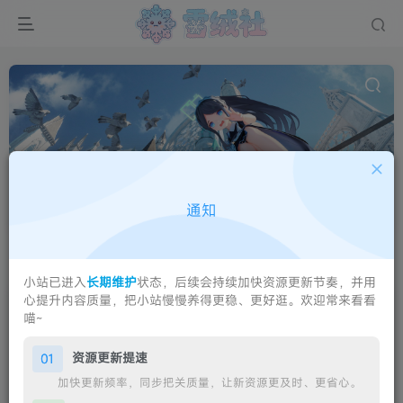
JKFUN
共1篇
通知
森罗财团的JKFUN系列套图，主打JK制服主题写真。
排序
更新
浏览
点赞
评论
小站已进入
长期维护
状态，后续会持续加快资源更新节奏，并用
心提升内容质量，把小站慢慢养得更稳、更好逛。欢迎常来看看
JKFUN-035 慵懒的旗袍 – 森罗财团【108P-1V-2.14GB】
喵~
资源更新提速
01
加快更新频率，同步把关质量，让新资源更及时、更省心。