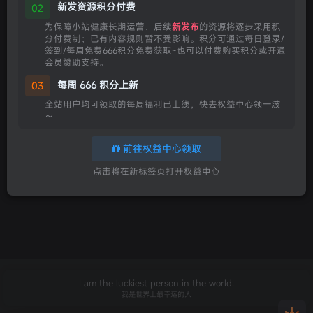
新发资源积分付费
02
为保障小站健康长期运营，后续
新发布
的资源将逐步采用积
分付费制；已有内容规则暂不受影响。积分可通过每日登录/
签到/每周免费666积分免费获取~也可以付费购买积分或开通
会员赞助支持。
每周 666 积分上新
03
全站用户均可领取的每周福利已上线，快去权益中心领一波
～
前往权益中心领取
暂无内容
点击将在新标签页打开权益中心
I am the luckiest person in the world.
我是世界上最幸运的人