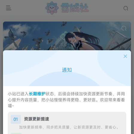
明日方舟：终末地
共1篇
通知
鹰角网络开发的《明日方舟：终末地》游戏相关内容。
排序
更新
浏览
点赞
评论
小站已进入
长期维护
状态，后续会持续加快资源更新节奏，并用
心提升内容质量，把小站慢慢养得更稳、更好逛。欢迎常来看看
【已停更】【实用工具】终末地抽卡助
喵~
手-抽卡记录永久保存/分析/统计/排行
博客
软件
资源更新提速
01
6个月前
28
加快更新频率，同步把关质量，让新资源更及时、更省心。