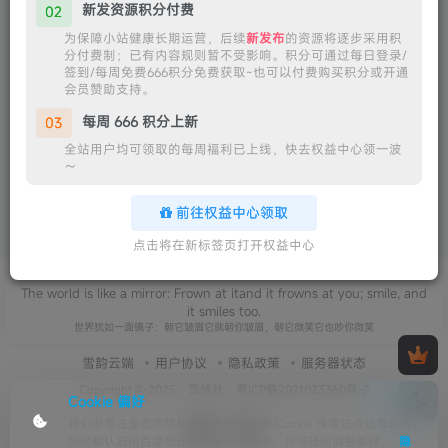
新发资源积分付费
02
为保障小站健康长期运营，后续
新发布
的资源将逐步采用积
分付费制；已有内容规则暂不受影响。积分可通过每日登录/
签到/每周免费666积分免费获取~也可以付费购买积分或开通
会员赞助支持。
每周 666 积分上新
03
全站用户均可领取的每周福利已上线，快去权益中心领一波
～
前往权益中心领取
点击将在新标签页打开权益中心
The world is like a mirror: Frown at itand it frowns at you; smile, and
it smiles too.
世界犹如一面镜子：朝它皱眉它就朝你皱眉，朝它微笑它也吵你微笑
雪韵云端
用户协议
隐私政策
服务器状态
Copyright © 2025 ·
雪绒社
·
蜀ICP备2021023360号-2
Cookie 偏好
我们非常注重您的隐私保护并使用必要 Cookie 保障站点正常运行；
同时默认启用百度统计以了解访问情况。你可随时调整偏好。
隐私